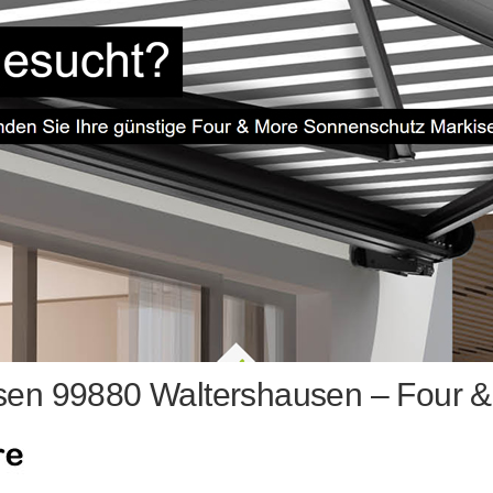
sen 99880 Waltershausen – Four &