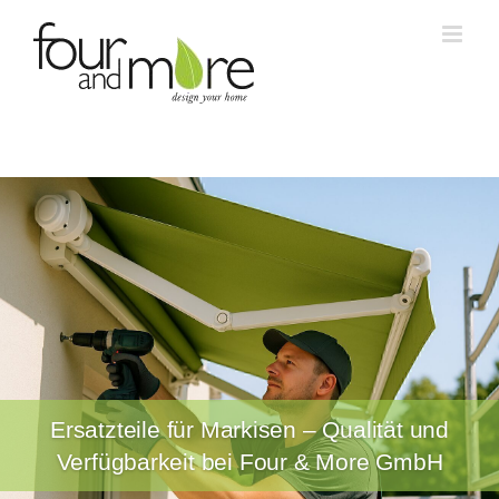
Skip
to
content
Ersatzteile für Markisen – Qualität und
Verfügbarkeit bei Four & More GmbH