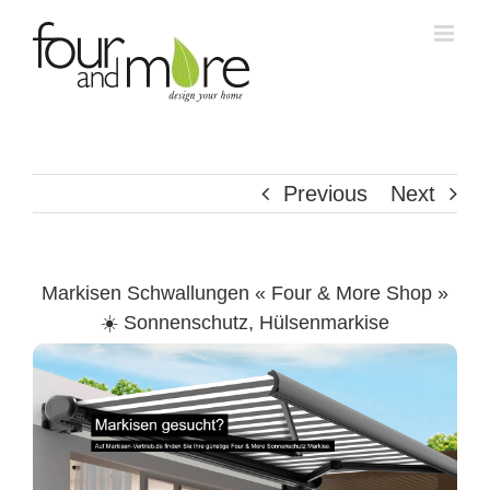
Skip
to
content
Previous
Next
Markisen Schwallungen « Four & More Shop »
☀️ Sonnenschutz, Hülsenmarkise