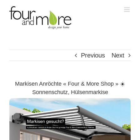
Skip
to
content
Previous
Next
Markisen Anröchte « Four & More Shop » ☀️
Sonnenschutz, Hülsenmarkise