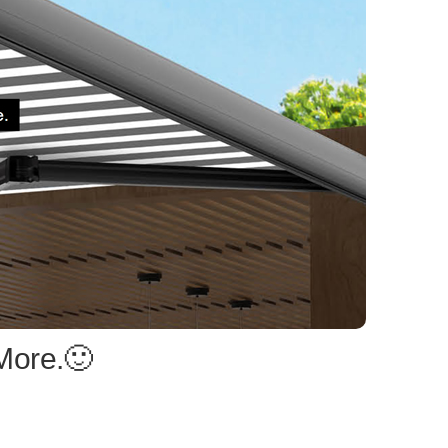
More.🙂