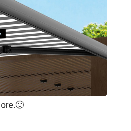
More.🙂