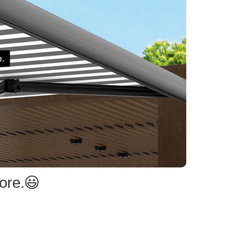
ore.😃