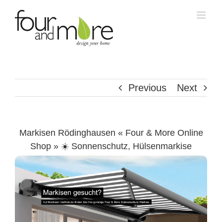
Skip
to
content
Previous
Next
Markisen Rödinghausen « Four & More Online
Shop » ☀️ Sonnenschutz, Hülsenmarkise