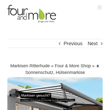
Skip
to
content
Previous
Next
Markisen Ritterhude « Four & More Shop » ☀️
Sonnenschutz, Hülsenmarkise