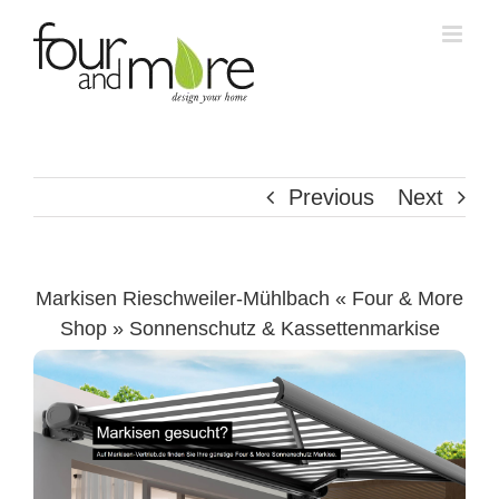
Skip
to
content
Previous
Next
Markisen Rieschweiler-Mühlbach « Four & More
Shop » Sonnenschutz & Kassettenmarkise