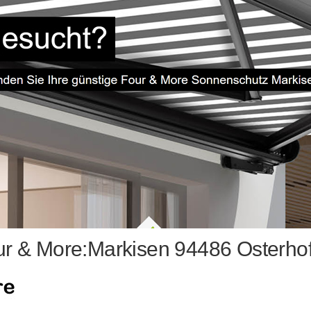
r & More:Markisen 94486 Osterho