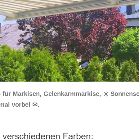
p für Markisen, Gelenkarmmarkise, ☀️ Sonnens
mal vorbei ✉.