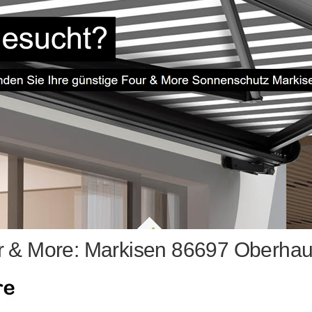
r & More: Markisen 86697 Oberhau