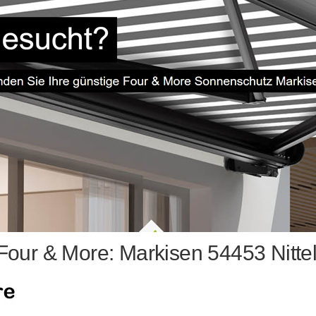
Four & More: Markisen 54453 Nittel