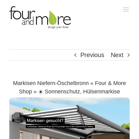
Skip
to
content
Previous
Next
Markisen Niefern-Öschelbronn « Four & More
Shop » ☀️ Sonnenschutz, Hülsenmarkise