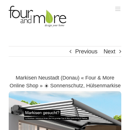
Skip
to
content
Previous
Next
Markisen Neustadt (Donau) « Four & More
Online Shop » ☀️ Sonnenschutz, Hülsenmarkise