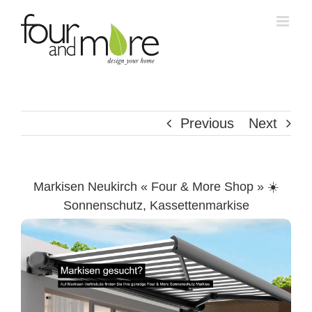
Skip
to
content
Previous
Next
Markisen Neukirch « Four & More Shop » ☀️
Sonnenschutz, Kassettenmarkise