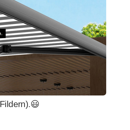
ildern).😃