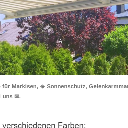
p für Markisen, ☀️ Sonnenschutz, Gelenkarmma
i uns ✉.