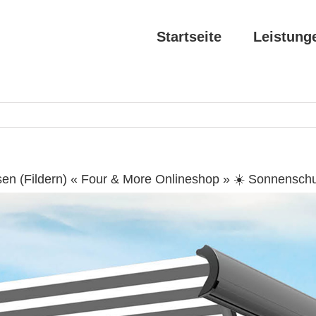
Startseite
Leistung
n (Fildern) « Four & More Onlineshop » ☀️ Sonnensch