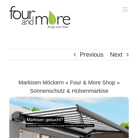
Skip
to
content
Previous
Next
Markisen Möckern « Four & More Shop »
Sonnenschutz & Hülsenmarkise