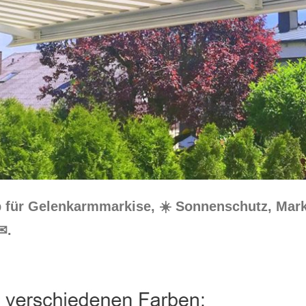
p für Gelenkarmmarkise, ☀️ Sonnenschutz, Mar
✉.