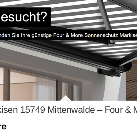
isen 15749 Mittenwalde – Four & 