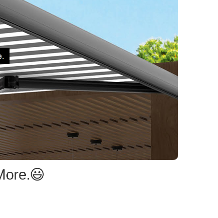
More.😃