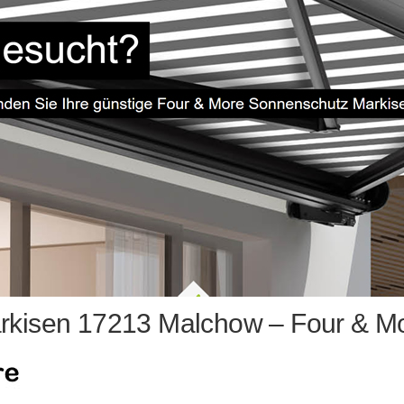
rkisen 17213 Malchow – Four & Mo