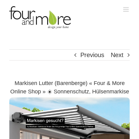
Skip
to
content
Previous
Next
Markisen Lutter (Barenberge) « Four & More
Online Shop » ☀️ Sonnenschutz, Hülsenmarkise