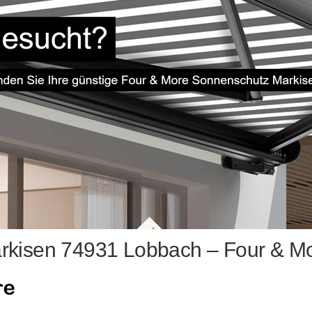
rkisen 74931 Lobbach – Four & Mo