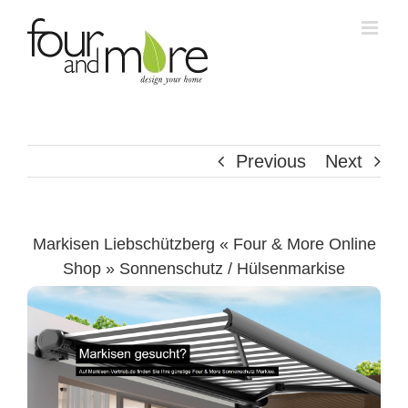
Skip
to
content
Previous
Next
Markisen Liebschützberg « Four & More Online
Shop » Sonnenschutz / Hülsenmarkise