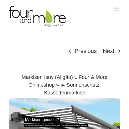
Skip
to
content
Previous
Next
Markisen Isny (Allgäu) « Four & More
Onlineshop » ☀️ Sonnenschutz,
Kassettenmarkise