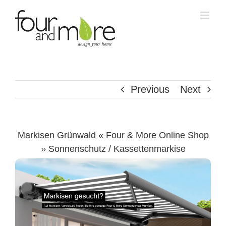
Skip
to
content
Previous
Next
Markisen Grünwald « Four & More Online Shop
» Sonnenschutz / Kassettenmarkise