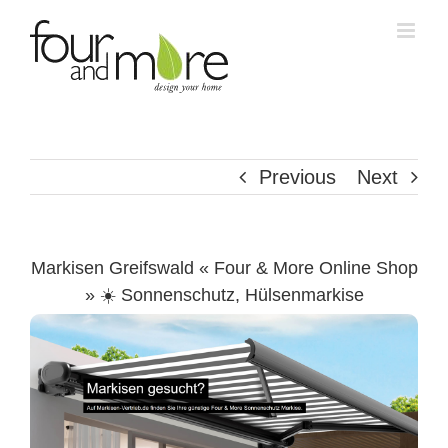
Skip
to
content
Previous
Next
Markisen Greifswald « Four & More Online Shop
» ☀️ Sonnenschutz, Hülsenmarkise