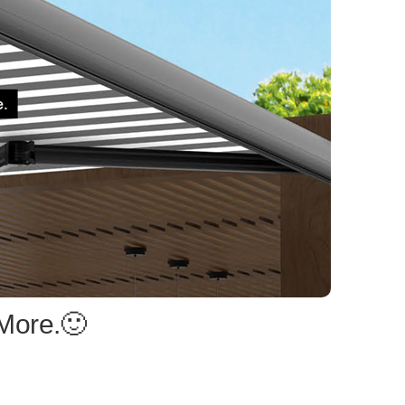
More.🙂