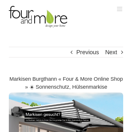
Skip
to
content
Previous
Next
Markisen Burgthann « Four & More Online Shop
» ☀️ Sonnenschutz, Hülsenmarkise