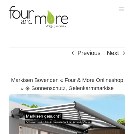
Skip
to
content
Previous
Next
Markisen Bovenden « Four & More Onlineshop
» ☀️ Sonnenschutz, Gelenkarmmarkise