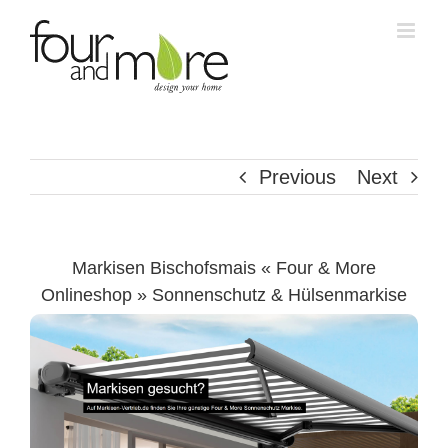
Skip
to
content
Previous
Next
Markisen Bischofsmais « Four & More
Onlineshop » Sonnenschutz & Hülsenmarkise