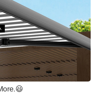
More.😃