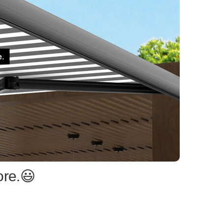
ore.😃