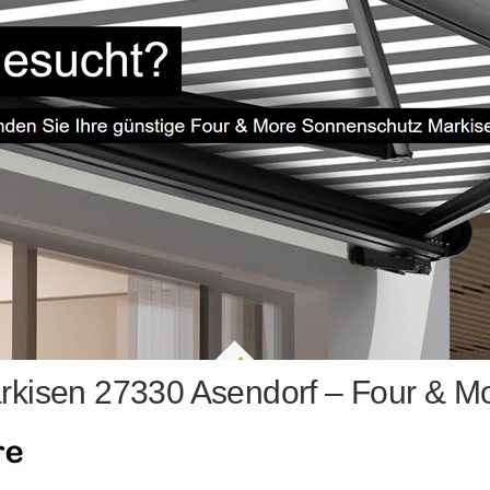
kisen 27330 Asendorf – Four & M