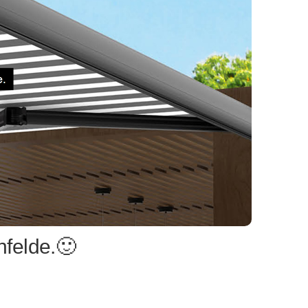
felde.🙂